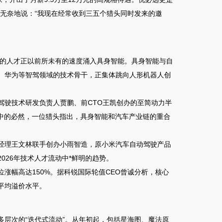
无奈地说：“我现在经常收到三五个猎头同时发来的邀
圈的人才正以前所未有的速度涌入具身智能
。具身智能与自
、华为等智驾领域的技术骨干，正集体跳向人形机器人创
驾驶技术研发负责人贾鹏、前CTO王凯创办的至简动力半
中的必然，一位猎头指出，具身智能和汽车产业链的重合
经理王文林联手创办小雨智造，原小米汽车自动驾驶产品
026年技术人才流动中*鲜明的趋势。
涨幅高达150%
。据科锐国际轮值CEO曾诚分析，核心
平均溢价水平。
多层次的“迭代式流动”。从年初起，包括星海图、魔法原