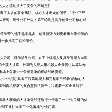
的人才流动放大了竞争的不确定性
。
看了太多的联创离职、核心人才出走的例子。”
行业正经
从智驾、硬件公司外溢；第三轮则是具身创业公司核心成
亿估值阵营的选手越来越多，创业新势力则更看重自带资源的
进一步推高了薪资溢价。
猎头公司（珏佳猎头公司）在工业机器人及具身智能方向深
的专项人才库，长期为头部人形机器人企业提供从算法专
市场上各家企业争相竞争的稀缺战略资源。
助企业识别“具备工程落地能力和完整项目经验”的核心人
练到真机部署的复合型算法骨干，决定着一家企业能否
机器人赛道的人才争夺战还给行业传递了一个*为关键的信
拿到了通往未来工业化落地的*快门票。