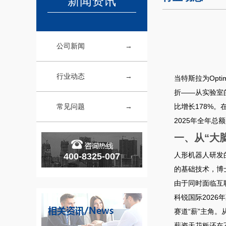
新闻资讯
公司新闻
行业动态
当特斯拉为Opt
折——从实验室的
常见问题
比增长178%
。
2025年全年总额
一、从“大
人形机器人研发
400-8325-007
的基础技术，博
由于同时面临互
科锐国际2026
赛道“薪”主角。
薪资天花板还在