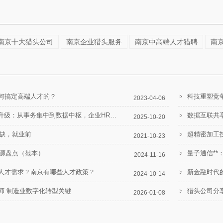
南京十大猎头公司
南京企业猎头服务
南京中高端人才猎聘
南
何搞定高端人才的？
科技重塑竞
2023-04-06
2025 HRSSC智能升级：从事务集中到数据中枢，企业HR转型路径指南
数据互联共
2025-10-20
紧缺，就业前
超精密加工
2021-10-23
资源盘点（范本）
量子通信*
2024-11-16
人才需求？南京有哪些人才政策？
新金融时代
2024-10-14
师 制造业数字化转型关键
猎头公司分
2026-01-08