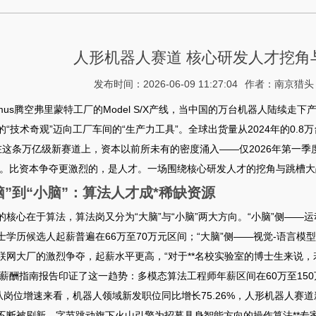
人形机器人赛道 核心研发人才挖角
发布时间：2026-06-09 11:27:04
作者：南京猎头
imus腾空弗里蒙特工厂的Model S/X产线，当中国的万台机器人陆续走
“技术奇观”迈向工厂车间的“生产力工具”
。全球出货量从2024年的0.8万
在这条万亿级新赛道上，资本以前所未有的密度涌入——仅2026年第一季
。比资本争夺更激烈的，是人才。一场围绕核心研发人才的挖角与跳槽大
脑”到“小脑”：算法人才成*稀缺资源
的核心在于算法，算法岗又分为“大脑”与“小脑”两大方向。“小脑”侧—
士学历候选人起薪普遍在66万至70万元区间；“大脑”侧——视觉-语言
联网大厂的激烈争夺，起薪水平更高，“对于**名校实验室的博士生来说，
年薪酬指南报告印证了这一趋势：多模态算法工程师年薪区间在60万至150
从岗位增速来看，机器人领域新发职位同比增长75.26%，人形机器人赛道新发
不断被刷新。字节跳动旗下火山引擎为招募具身智能方向的操作算法**专家