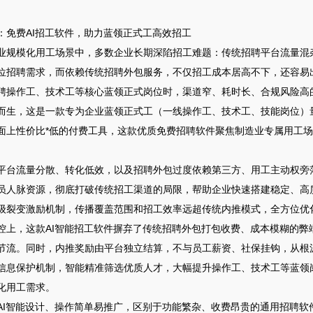
：免费AI招工软件，助力蓝领正式工高效招工
业规模化用工场景中，多数企业长期深陷招工难题：传统招聘平台流量混
位招聘需求，而依赖传统招聘外包服务，不仅招工成本居高不下，还容易
聘操作工、技术工等核心蓝领正式岗位时，渠道窄、耗时长、合规风险高
而生，这是一款专为企业蓝领正式工（一线操作工、技术工、技能岗位）量
面上性价比*低的付费工具，这款优质免费招聘软件聚焦制造业专属用工场
平台流量分散、转化低效，以及招聘外包过度依赖第三方、用工主动权旁
员人脉资源，彻底打破传统招工渠道的局限，帮助企业快速搭建稳定、高
级裂变激励机制，传播覆盖范围和招工效率远超传统内推模式，全方位优
控上，这款AI智能招工软件摒弃了传统招聘外包打包收费、成本模糊的弊
节流。同时，内推奖励由平台独立结算，不与员工薪资、社保挂钩，从根源上
信息保护机制，智能精准筛选优质人才，大幅提升操作工、技术工等蓝领
化用工需求。
AI智能设计、操作简单易推广，区别于功能繁杂、收费昂贵的通用招聘软