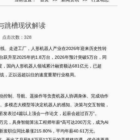
与跳槽现状解读
点击次数：328
下产线、走进工厂，人形机器人产业在2026年迎来历史性转
台跃升至2025年的1.8万台，2026年预计突破5万台，同
度，国内人形机器人领域累计融资额达681亿元，已超
战，正以远超以往的速度重塑行业格局。
—运动控制、导航、遥操作等负责机器人协调身体、完成动作
模型、多模态大模型等决定机器人的感知、决策与交互智能，
若发表过4篇以上顶会一作论文，起薪会超过百万”
。
万元，具身智能算法工程师年薪*高可达200万元，成为AI
职位同比暴涨215.80%，平均年薪40.61万元
。
，开出了月薪9.5万至12万元的高规格待遇
。优必选更是