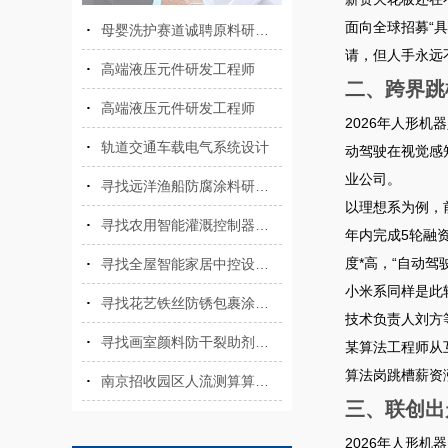
面向全球招募“具
母婴洗护赛道诚聘原料研发员
请，但人手永远
高端液压元件研发工程师
二、跨界跳
高端液压元件研发工程师
2026年人形
轨道交通车载电气系统设计
动驾驶在视觉感
业公司。
寻找远洋渔船防腐涂料研发技术员
以理想系为例，
寻找农用智能灌溉控制器硬件研发岗
年内完成5轮融
度*高，“自动驾
寻找全屋智能家居中控设备研发人员
小米系同样是此
寻找花艺铁丝防锈包裹涂层研发专员
技术负责人刘方
寻找画室颜料防干裂助剂研发技术员
某算法工程师从
算法岗跳槽薪资
南京招收园区人流测算算法研发员
三、联创出
2026年人形