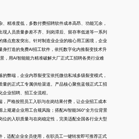
杂、精准度低，多数付费招聘软件成本高昂、功能冗余，
出现人员质量参差不齐、到岗滞后、留存率低迷等一系列
的痛点愈发突出。针对制造业企业的核心用工困境，企业
身打造的免费AI招工软件，依托数字化内推裂变技术升
景，用AI智能能力精准破解大厂正式工招聘各类行业难
落的弊端，企业内荐裂变宝依托微信私域多级裂变模式，
质量的正式工专属供给渠道。产品核心聚焦蓝领正式工招
化企业招聘、招工全流程。
端，严格按照员工入职与在岗结果付费，让企业招工成本
规避企业用工合规风险；搭配AI智能360°全方位背景
岗位的入职质量与在岗稳定性，完美适配全国各行业大型
件，适配企业全员使用，在职员工一键转发即可推荐正式