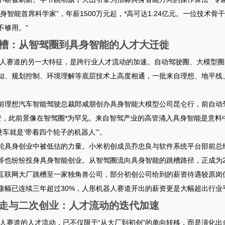
身智能首席科学家”，年薪1500万元起，*高可达1.24亿元
。一位技术骨干
不够用。”
槽：从智驾圈到具身智能的人才大迁徙
机器人赛道的另一大特征，是跨行业人才流动的加速。自动驾驶圈、大模型
知、规划控制、环境理解等底层技术上高度相通，一批来自理想、地平线
前理想汽车智能驾驶总裁郎咸朋创办具身智能大模型公司昆仑行，前自动
资，此前景像在智驾圈*为罕见
。来自智驾产业的高管涌入具身智能是意料
驶车就是‘带着四个轮子的机器人’”
。
轮具身创业中被低估的力量。小米初创成员乔忠良与软件系统平台部前总
等也纷纷投身具身智能创业
。从智驾圈流向具身智能的跳槽路径，正成为2
互联网大厂跳槽至一家独角兽公司，部分初创公司给到的薪资待遇较原岗位
涨幅已连续三年超过30%，人形机器人赛道开出的薪资更是大幅超出行业
走与二次创业：人才流动的迭代加速
机器人赛道的人才流动，已不仅限于“从大厂到初创”的单向转移，而是演化出