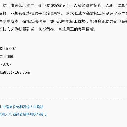
门槛、快速落地推广。企业专属双端后台可AI智能管控招聘、入职、结算
依赖、不想被传统招聘平台流量桎梏、追求低成本高效招工的制造企业而言
件使用成本、仅按结果付费，凭借AI智能招工优势，能够真正助力企业高
等核心岗位批量到岗、长期留存、合规用工的多重目标。
325‑007
156868
78707
i888@163.com
业 中端岗位饱和高端人才紧缺
负责人 行业高管猎聘现状与要点