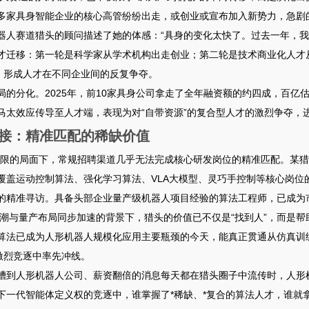
多家具身智能企业的核心高管纷纷出走，或创业或宣布加入新势力，急剧
器人赛道猎头的顾问描述了她的体感：“具身的变化太快了。过去一年，我
才迁移：第一轮是科学家从学术机构出走创业；第二轮是技术商业化人才
”，形成人才在不同企业间的反复争夺
。
局的分化。2025年，前10家具身公司拿走了全年融资额的约四成，百
马太效应传导至人才端，表现为对“自带资源”的复合型人才的激烈争夺，
接：精准匹配的稀缺价值
有限的局面下，常规招聘渠道几乎无法完成核心研发岗位的精准匹配。某
覆盖运动控制算法、强化学习算法、VLA大模型、灵巧手控制等核心岗位
的精准寻访。具备头部企业量产级机器人项目经验的算法工程师，已成为
资热潮与量产布局同步加速的背景下，猎头的价值已不仅是“找到人”，而是帮
算法已成为人形机器人规模化应用主要瓶颈的今天，能真正贯通从仿真训
的激烈竞逐中率先冲线。
槽到人形机器人公司、薪资翻倍的消息每天都在猎头圈子中流传时，人形
下一代智能体定义权的竞逐中，谁掌握了*稀缺、*复合的算法人才，谁就