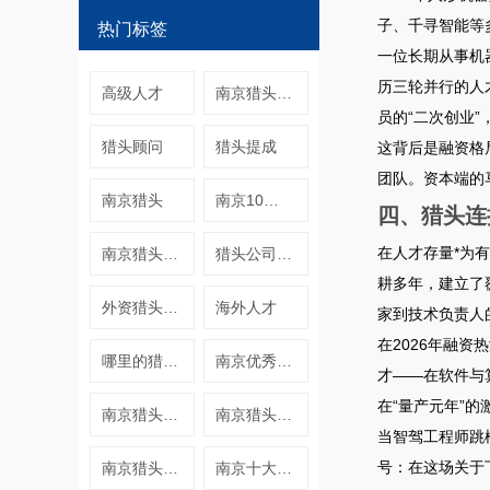
子、千寻智能等
热门标签
一位长期从事机
历三轮并行的人
高级人才
南京猎头岗位
员的“二次创业
猎头顾问
猎头提成
这背后是融资格
团队
。资本端的
南京猎头
南京10大猎头公司
四、猎头连
在人才存量*为
南京猎头专业公司
猎头公司怎么找
耕多年，建立了
外资猎头公司
海外人才
家到技术负责人
在2026年融
哪里的猎头做放心
南京优秀猎头公司
才——在软件与
在“量产元年”
南京猎头收入
南京猎头新人
当智驾工程师跳
号：在这场关于
南京猎头公司哪家
南京十大猎头公司