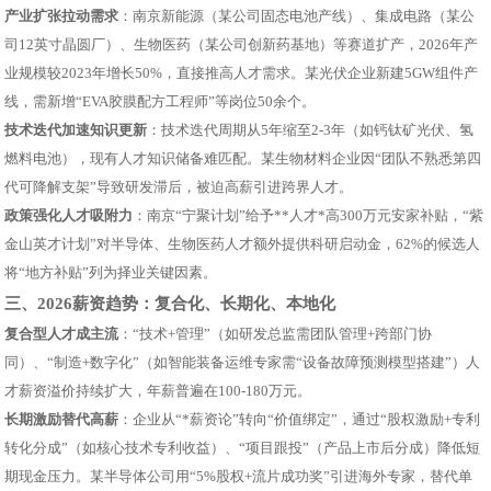
产业扩张拉动需求
：南京新能源（某公司固态电池产线）、集成电路（某公
司12英寸晶圆厂）、生物医药（某公司创新药基地）等赛道扩产，2026年产
业规模较2023年增长50%，直接推高人才需求。某光伏企业新建5GW组件产
线，需新增“EVA胶膜配方工程师”等岗位50余个。
技术迭代加速知识更新
：技术迭代周期从5年缩至2-3年（如钙钛矿光伏、氢
燃料电池），现有人才知识储备难匹配。某生物材料企业因“团队不熟悉第四
代可降解支架”导致研发滞后，被迫高薪引进跨界人才。
政策强化人才吸附力
：南京“宁聚计划”给予**人才*高300万元安家补贴，“紫
金山英才计划”对半导体、生物医药人才额外提供科研启动金，62%的候选人
将“地方补贴”列为择业关键因素。
三、2026薪资趋势：复合化、长期化、本地化
复合型人才成主流
：“技术+管理”（如研发总监需团队管理+跨部门协
同）、“制造+数字化”（如智能装备运维专家需“设备故障预测模型搭建”）人
才薪资溢价持续扩大，年薪普遍在100-180万元。
长期激励替代高薪
：企业从“*薪资论”转向“价值绑定”，通过“股权激励+专利
转化分成”（如核心技术专利收益）、“项目跟投”（产品上市后分成）降低短
期现金压力。某半导体公司用“5%股权+流片成功奖”引进海外专家，替代单