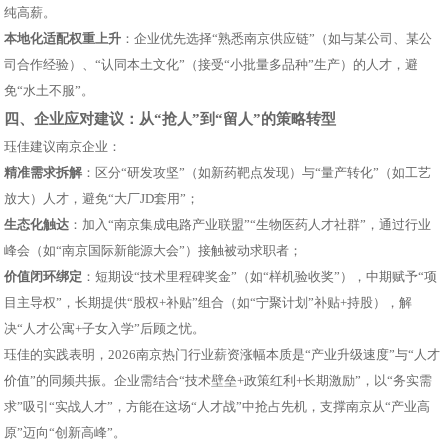
纯高薪。
本地化适配权重上升
：企业优先选择“熟悉南京供应链”（如与某公司、某公
司合作经验）、“认同本土文化”（接受“小批量多品种”生产）的人才，避
免“水土不服”。
四、企业应对建议：从“抢人”到“留⼈”的策略转型
珏佳建议南京企业：
精准需求拆解
：区分“研发攻坚”（如新药靶点发现）与“量产转化”（如工艺
放大）人才，避免“大厂JD套用”；
生态化触达
：加入“南京集成电路产业联盟”“生物医药人才社群”，通过行业
峰会（如“南京国际新能源大会”）接触被动求职者；
价值闭环绑定
：短期设“技术里程碑奖金”（如“样机验收奖”），中期赋予“项
目主导权”，长期提供“股权+补贴”组合（如“宁聚计划”补贴+持股），解
决“人才公寓+子女入学”后顾之忧。
珏佳的实践表明，2026南京热门行业薪资涨幅本质是“产业升级速度”与“人才
价值”的同频共振。企业需结合“技术壁垒+政策红利+长期激励”，以“务实需
求”吸引“实战人才”，方能在这场“人才战”中抢占先机，支撑南京从“产业高
原”迈向“创新高峰”。